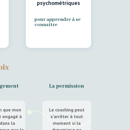
psychométriques
pour apprendre à se
connaître
oix
agement
La permission
in que mon
Le coaching peut
it engagé à
s’arrêter à tout
dans la
moment si la
pour que le
dynamique ne