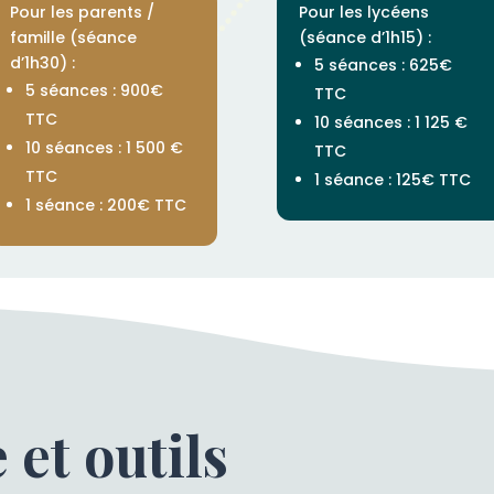
Pour les parents /
Pour les lycéens
famille (séance
(séance d’1h15) :
d’1h30) :
5 séances : 625€
5 séances : 900€
TTC
TTC
10 séances : 1 125 €
10 séances : 1 500 €
TTC
TTC
1 séance : 125€ TTC
1 séance : 200€ TTC
et outils