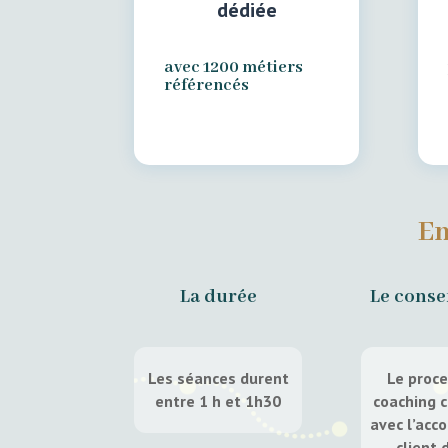
dédiée
avec 1200 métiers
référencés
En
La durée
Le cons
Les séances durent
Le proc
entre 1 h et 1h30
coaching
avec l’acc
client 