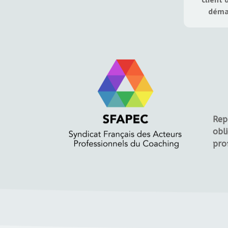
déma
Rep
obl
prof