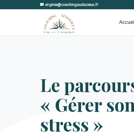
virginie@coachingaudacieux.fr
Accuei
Le parcour
« Gérer so
stress »