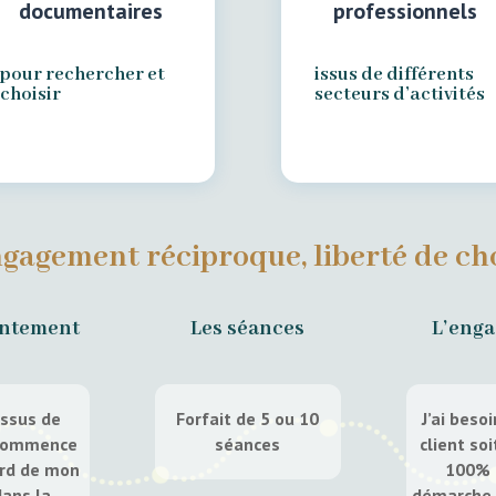
documentaires
professionnels
pour rechercher et
issus de différents
choisir
secteurs d’activités
gagement réciproque, liberté de ch
entement
Les séances
L’eng
essus de
Forfait de 5 ou 10
J’ai beso
 commence
séances
client so
ord de mon
100% 
dans la
démarche 